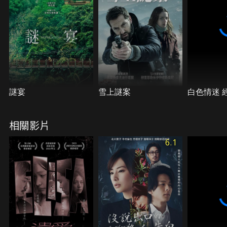
謎宴
雪上謎案
白色情迷 
相關影片
6.1