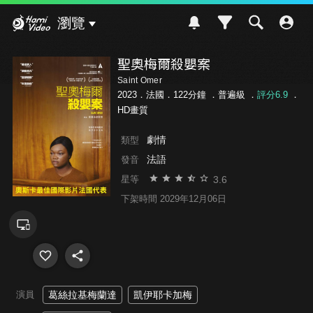
Hami Video
瀏覽
聖奧梅爾殺嬰案
Saint Omer
2023．法國．122分鐘 ．
普遍級
．
評分6.9
．
HD畫質
劇情
類型
法語
發音
3.6
星等
下架時間 2029年12月06日
演員
葛絲拉基梅蘭達
凱伊耶卡加梅