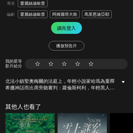
愛麗絲迪歐普
導演
愛麗絲迪歐普
阿姆麗塔大衛
馬里恩迪亞耶
編劇
請先登入
播放預告片
我的星等
影片給分
北法小鎮聖奧梅爾的法庭上，年輕小說家哈瑪為重釋
希臘神話而出席旁聽審判：蘿倫斯柯利，年輕黑人女
性、塞內加爾移民，被控遺棄她15個月大的女兒於海
岸遭溺斃身亡。母親的大膽自白與證人的片面證詞，
其他人也看了
讓場面陷入膠著，更動搖了哈瑪的信念。兩人之間有
著什麼連結？是命運還是偶然，亦或血液裡流竄承載
的創傷。