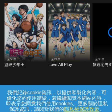
全50集
全24集
全38集
籃球少年王
Love All Play
飆速宅男S
我們紀錄cookie資訊，以提供客製化內容，可
{{notifyMsg}}
優化您的使用體驗，若繼續閱覽本網站內容，
常見問題
線上客服
服務條款
隱私權保護
即表示您同意我們使用cookies。更多關於隱私
保護資訊，請閱覽我們的
隱私權保護政策
。
中華電信股份有限公司個人家庭分公司