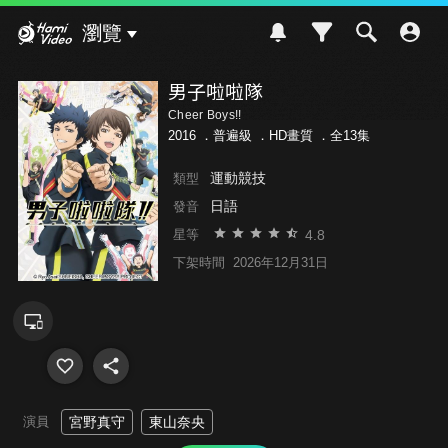
Hami Video
瀏覽
男子啦啦隊
Cheer Boys!!
2016 ．
普遍級
．HD畫質 ．全13集
運動競技
類型
日語
發音
4.8
星等
下架時間
2026年12月31日
演員
宮野真守
東山奈央