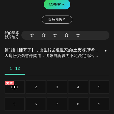
請先登入
播放預告片
我的星等
影片給分
第1話【開幕了】，出生於柔道世家的(土反)東晴希，
因肩膀受傷暫停柔道，後來自認實力不足決定退出，
而從小一起長大的好友橋本一馬，竟早他一步退社，
還力邀他一起組成男子啦啦隊。雖然晴希毫無興趣，
1 - 12
最後仍莫名其妙地與一馬及另一名社員溝口涉，一起
組成了啦啦隊……。
免費
1
2
3
4
5
5
6
7
8
9