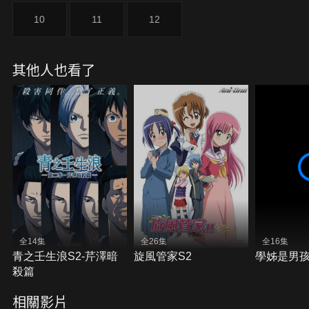
10
11
12
其他人也看了
全14集
全26集
全16集
青之壬生浪S2-芹澤暗
旋風管家S2
學姊是男
殺篇
相關影片