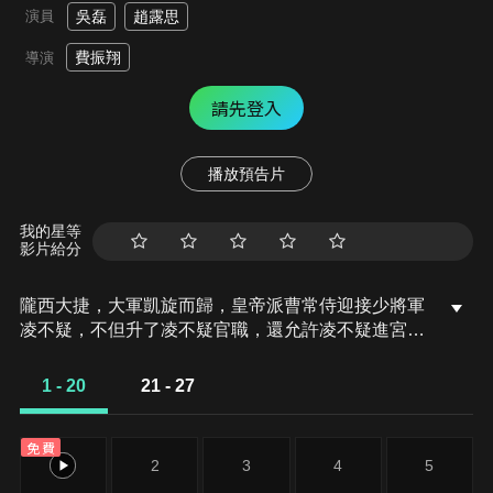
演員
吳磊
趙露思
費振翔
導演
請先登入
播放預告片
我的星等
影片給分
隴西大捷，大軍凱旋而歸，皇帝派曹常侍迎接少將軍
凌不疑，不但升了凌不疑官職，還允許凌不疑進宮晉
見可攜帶刀劍。皇恩浩蕩，凌不疑並不急於進宮見皇
帝，而是向曹常侍告辭，帶領手下人去查軍械貪污
1 - 20
21 - 27
案。將軍程始帶領妻子蕭元漪在外征戰十五年，絲毫
不知道嫡女程少商被逐出家門，在外過著窮苦日子。
免費
程始老母得知兒子程始即將班師回朝，趕緊派李管婦
1
2
3
4
5
去接孫女程少商回來。在回府路上，程少商遇到來查