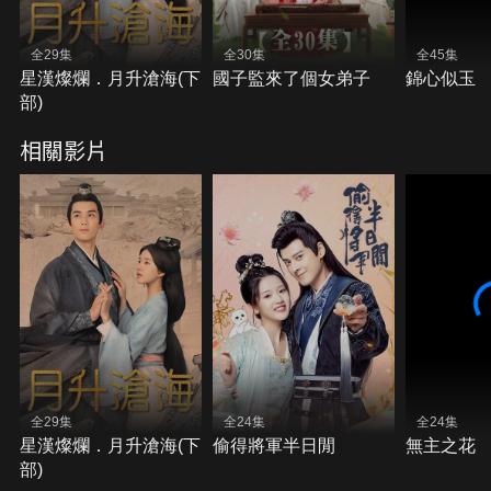
全29集
全30集
全45集
星漢燦爛．月升滄海(下
國子監來了個女弟子
錦心似玉
部)
相關影片
全29集
全24集
全24集
星漢燦爛．月升滄海(下
偷得將軍半日閒
無主之花
部)