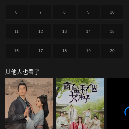
軍械貪污案的凌不疑，趁機從車裡伸出手，指向董倉
管藏身處，指引凌不疑抓捕董倉管。
6
7
8
9
10
11
12
13
14
15
16
17
18
19
20
其他人也看了