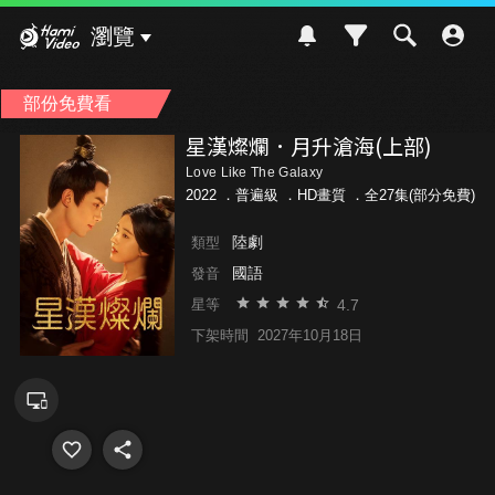
Hami Video
瀏覽
部份免費看
星漢燦爛．月升滄海(上部)
Love Like The Galaxy
2022 ．
普遍級
．HD畫質 ．全27集(部分免費)
陸劇
類型
國語
發音
4.7
星等
下架時間
2027年10月18日