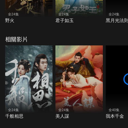
全24集
全24集
全24集
野火
君子如玉
黑月光法
相關影片
全24集
全24集
全40集
千般相思
美人謀
我本千金