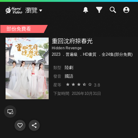
Hami Video
瀏覽
部份免費看
重回沈府掠春光
Hidden Revenge
2023 ．
普遍級
．HD畫質 ．全24集(部分免費)
陸劇
類型
國語
發音
3.8
星等
下架時間
2026年10月31日