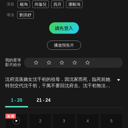
演員
楊淘
尚璇兒
四月
潘毅鴻
劉洪妤
導演
請先登入
播放預告片
我的星等
影片給分
沈府流落嫡女沈千初的祖母，因沈家而死，臨死前她
特別交代沈千初，千萬不要回沈府去。沈千初無法忘
記血海深仇，她發誓要為祖母報仇，可她還沒來得及
去找沈府的人，沈府的爪牙就主動找上了門。沈千初
1 - 20
21 - 24
發現有人向她的住處靠近，於是在院中設了機關，悄
悄地躲起來，請君入甕。
免費
1
2
3
4
5