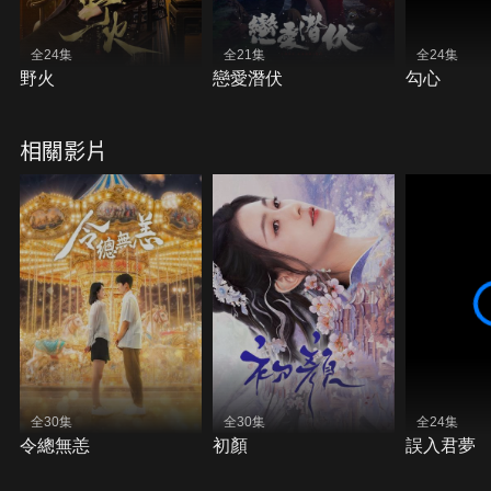
全24集
全21集
全24集
野火
戀愛潛伏
勾心
相關影片
全30集
全30集
全24集
令總無恙
初顏
誤入君夢