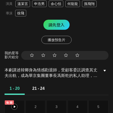
演員
溫茉言
申浩男
余心恬
何龍龍
孫飛翔
徐飛
導演
請先登入
播放預告片
我的星等
影片給分
本劇講述韓卿身為情感勸退師，受顧客委託調查其丈
夫出軌，成為華京集團董事長馮斯乾的私人助理，被
迫捲入一場精心策劃的陰謀。兩人為尋找真相，從猜
忌、試探到攜手、互助、坦誠，最終找到婚姻本質，
1 - 20
21 - 24
也找到了真我的愛情故事。
免費
1
2
3
4
5