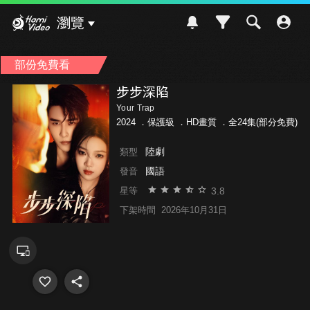
Hami Video
瀏覽
部份免費看
步步深陷
Your Trap
2024 ．
保護級
．HD畫質 ．全24集(部分免費)
陸劇
類型
國語
發音
3.8
星等
下架時間
2026年10月31日