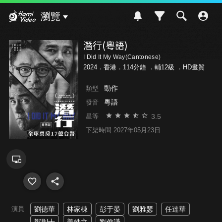
Hami Video
瀏覽
潛行(粵語)
I Did It My Way(Cantonese)
2024．香港．114分鐘 ．
輔12級
．HD畫質
動作
類型
粵語
發音
3.5
星等
下架時間 2027年05月23日
演員
劉德華
林家棟
彭于晏
劉雅瑟
任達華