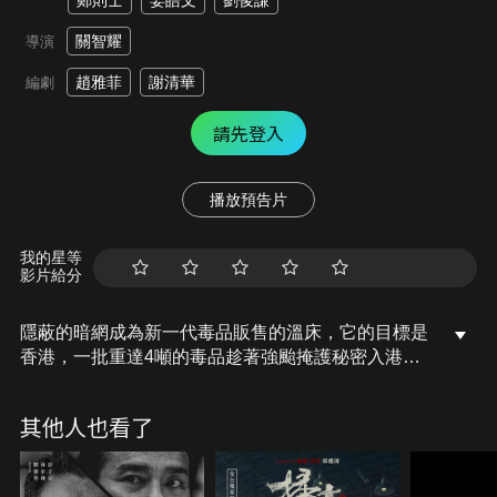
鄭則士
姜皓文
劉俊謙
關智耀
導演
趙雅菲
謝清華
編劇
請先登入
播放預告片
我的星等
影片給分
隱蔽的暗網成為新一代毒品販售的溫床，它的目標是
香港，一批重達4噸的毒品趁著強颱掩護秘密入港，
準備在網絡上展開狂歡式銷售，警方必須找出掌控暗
網的幕後「老闆」，只能將藏身已久的臥底警員推到
其他人也看了
前線，然而「老闆」的身份仍然成謎，臥底警員陷入
危險之中，警方和犯罪集團陷入一場宿命般的對決。