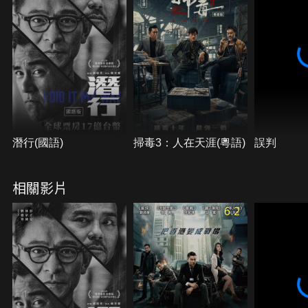
潛行(國語)
掃毒3：人在天涯(粵語)
誤判
相關影片
6.2