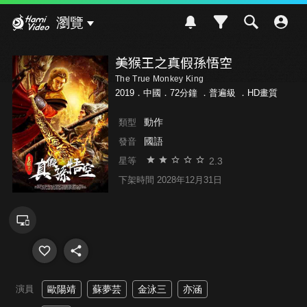
Hami Video
瀏覽
美猴王之真假孫悟空
The True Monkey King
2019．中國．72分鐘 ．
普遍級
．HD畫質
動作
類型
國語
發音
2.3
星等
下架時間 2028年12月31日
演員
歐陽靖
蘇夢芸
金泳三
亦涵