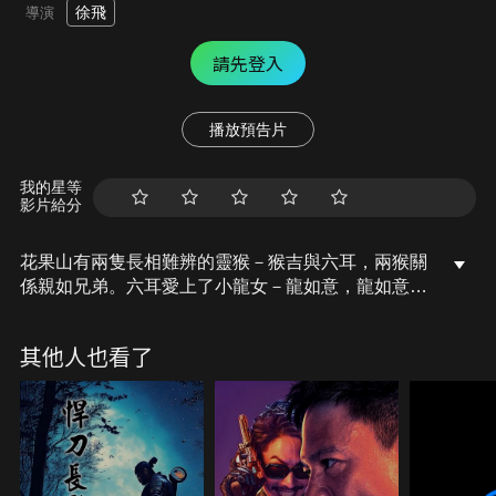
徐飛
導演
請先登入
播放預告片
我的星等
影片給分
花果山有兩隻長相難辨的靈猴－猴吉與六耳，兩猴關
係親如兄弟。六耳愛上了小龍女－龍如意，龍如意卻
錯把猴吉當六耳，還因此萌發了愛情，而妒火中燒的
六耳被蛇妖引誘犯下殺過，兄弟反目。天庭將猴吉在
其他人也看了
菩薩教誨下抹去記憶，保護唐僧西天取經，六耳卻又
趁虛而入，從而引發了從地上到天宮的真假之辨…