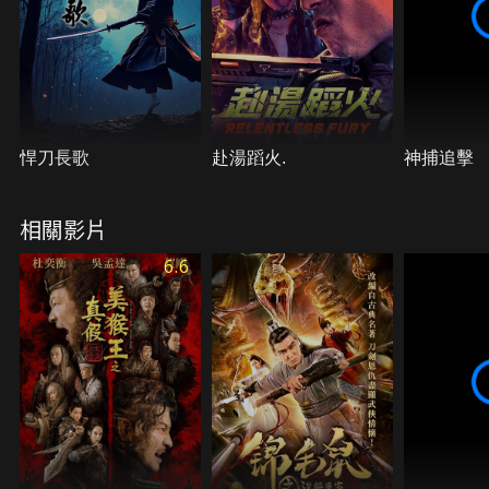
悍刀長歌
赴湯蹈火.
神捕追擊
相關影片
6.6