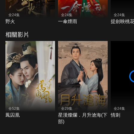
全24集
全24集
全24集
野火
一傘煙雨
提劍映桃
相關影片
全52集
全29集
全24集
鳳囚凰
星漢燦爛．月升滄海(下
情刺
部)