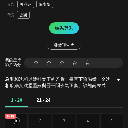
演員
郭品超
張淼怡
史梁
導演
請先登入
播放預告片
我的星等
影片給分
為調和沈相與戰神晉王的矛盾，皇帝下旨賜婚，命沈
相府嫡女沈靈靈嫁與晉王聞夜為正妻。誰知尚未成
親，邊關便傳來了晉王戰死的消息。晉王為國捐軀，
沈相不能悔婚，沈相夫人不願送自己的女兒去王府守
1 - 20
21 - 24
活寡，便抓來沈相流落在外的私生女沈可矣，逼其替
嫁。
免費
1
2
3
4
5