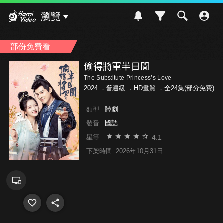
Hami Video
瀏覽
部份免費看
偷得將軍半日閒
The Substitute Princess’s Love
2024 ．
普遍級
．HD畫質 ．全24集(部分免費)
陸劇
類型
國語
發音
4.1
星等
下架時間
2026年10月31日