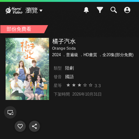
Hami Video
瀏覽
部份免費看
橘子汽水
Orange Soda
2024 ．
普遍級
．HD畫質 ．全20集(部分免費)
陸劇
類型
國語
發音
3.3
星等
下架時間
2026年10月31日