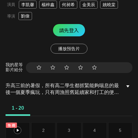
演員
李凱馨
楊梓鑫
何昶希
金美辰
姚曉棠
劉偉
導演
請先登入
播放預告片
我的星等
影片給分
升高三前的暑假，所有高二學生都抓緊能夠喘息的最
後一個夏季瘋玩，只有周漁照舊延續家和打工的便利
店之間兩點一線的單調生活。而一個突如其來的轉學
生，打破了小鎮的平靜，也攪亂了周漁的人生。
1 - 20
免費
1
2
3
4
5