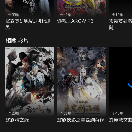
全55集
全49集
全10集
霹靂英雄戰紀之刜伐世
遊戲王ARC-V P3
霹靂英雄
界.
亂.
相關影片
全20集
全32集
全40集
霹靂靖玄錄.
霹靂俠影之轟霆劍海錄.
霹靂戰冥曲