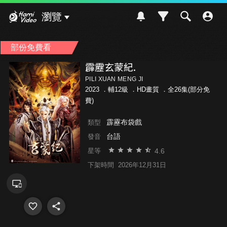
Hami Video
瀏覽
部份免費看
霹靂玄蒙紀.
PILI XUAN MENG JI
2023 ．
輔12級
．HD畫質 ．全26集(部分免
費)
霹靂布袋戲
類型
台語
發音
4.6
星等
下架時間
2026年12月31日