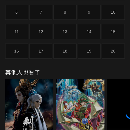
花設局，，眾人欲趁今夜埋伏綺月樓，殲滅惡獸！慾
獸、慾獸，未曾見聞，如今卻肆虐譜命寰界十數年的
6
7
8
9
10
慾獸究竟從何而來？
11
12
13
14
15
16
17
18
19
20
其他人也看了