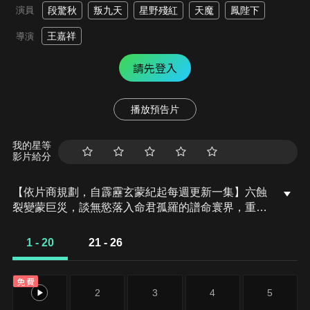
演員
段驚秋
叛九天
星野殘紅
天魔
鳳陛下
王嘉祥
導演
請先登入
播放預告片
我的星等
影片給分
【依片商規劃，自霹靂玄蒙紀起每週更新一集】六蝕
裂變蒙巨災，談無慾落入命君孤羅的譜命寰界，重重
異力直入心槽，脫俗仙子強併三股罕世巨能，狂態畢
現，命君三幻不盡，四象無形，彼此消長均勢之際，
1 - 20
21 - 26
談無慾招引雙劍，再現風雷怒嘯蕩九州，卻是體內玄
力失衡，幾欲裂體！江流併萃，一處巍峨崇嶽，矗立
免費
一座秀麗莊宇，紫雲劍庭穩然鎮守極目天地，劍庭之
1
2
3
4
5
主紫鋒定海雲廣陵正商議要事，針對獰惡雙獸之死念