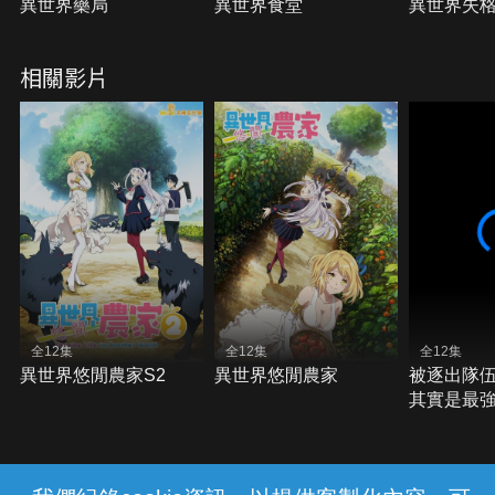
異世界藥局
異世界食堂
異世界失
相關影片
全12集
全12集
全12集
異世界悠閒農家S2
異世界悠閒農家
被逐出隊
其實是最