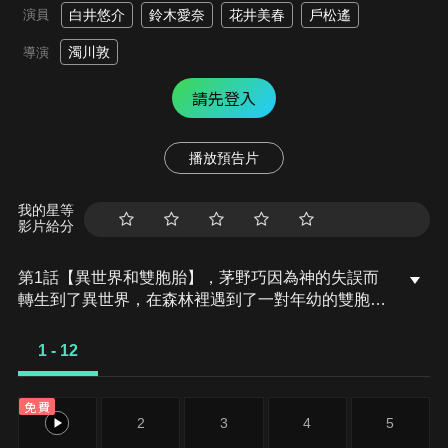
演員
白井悠介
鈴木愛奈
花井美春
戶松遙
濁川敦
導演
請先登入
播放預告片
我的星等
影片給分
第1話【異世界和雙胞胎】，茅野巧因為神的失誤而
轉生到了異世界，在森林裡遇到了一對年幼的雙胞
胎。巧幫害怕的兩人分別取名為亞倫和艾蓮娜，決定
帶他們一起到鎮上。這時魔物出現了！巧急忙想要保
1 - 12
護他們，然而這對雙胞胎卻不是普通的強……
免費
1
2
3
4
5