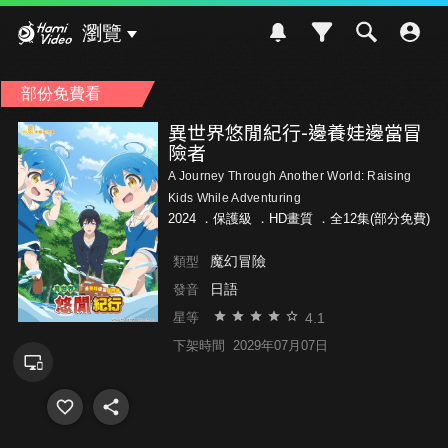
Hami Video
瀏覽
部份免費看
異世界悠閒紀行-邊養娃邊當冒
險者
A Journey Through Another World: Raising
Kids While Adventuring
2024 ．
保護級
．HD畫質 ．全12集(部分免費)
魔幻冒險
類型
日語
發音
4.1
星等
下架時間
2029年07月07日