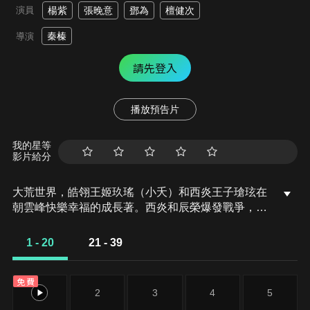
演員
楊紫
張晚意
鄧為
檀健次
秦榛
導演
請先登入
播放預告片
我的星等
影片給分
大荒世界，皓翎王姬玖瑤（小夭）和西炎王子瑲玹在
朝雲峰快樂幸福的成長著。西炎和辰榮爆發戰爭，瑲
玹的父親戰死、母親殉情，祖母在極度悲傷之下也撒
手人寰。小夭的母親臨危受命領兵出征。曾經歡歌笑
1 - 20
21 - 39
語的朝雲峰只剩下小夭和瑲玹二人相依為命。小夭的
母親在決戰中殉國，西炎王為保小夭平安，執意將小
免費
夭送往玉山，瑲玹竭力反對但也無力阻止，兄妹二人
1
2
3
4
5
自此離散。