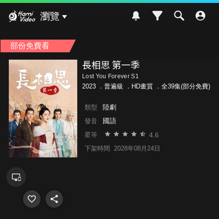
Hami Video
瀏覽
部份免費看
長相思 第一季
Lost You Forever S1
2023 ．
普遍級
．HD畫質 ．全39集(部分免費)
陸劇
類型
國語
發音
4.6
星等
下架時間
2028年08月24日