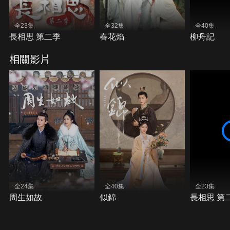
全23集
全32集
全40集
長相思 第二季
春花焰
柳舟記
相關影片
全24集
全40集
全23集
周生如故
似錦
長相思 第