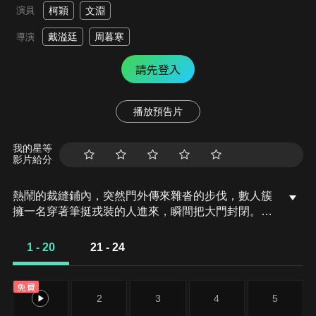
演員
柯穎
文淵
戴溢廷
周暮寒
導演
請先登入
播放預告片
我的星等
影片給分
熱鬧的裁縫鋪內，突然門外傳來雜沓的步伐，數人簇
擁一名穿著筆挺戎裝的人進來，瞬間把大門封閉。此
人正是坊間傳聞蠻橫紈絝、殺人不眨眼的新晋少帥聶
禎。聶禎與洪州商人沈家大小姐沈青夏早有婚約，但
1 - 20
21 - 24
沈小姐因不願嫁給他，於是决定帶著丫鬟小蝶一起逃
婚。而在裁縫鋪盜取通行證的過程中丫鬟小蝶被一位
免費
似乎軍銜不低的軍官抓住，而這位帶著假槍鬧事的軍
1
2
3
4
5
官居然就是聶禎，他對擔驚受怕的丫鬟小蝶一見鍾