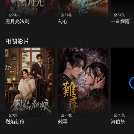
全24集
全24集
全24集
黑月光法則
勾心
一傘煙雨
相關影片
全9集
全28集
全30集
烈焰新娘
難尋
河伯祭