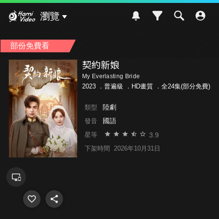
Hami Video
瀏覽
部份免費看
契約新娘
My Everlasting Bride
2023 ．
普遍級
．HD畫質 ．全24集(部分免費)
陸劇
類型
國語
發音
3.9
星等
下架時間
2026年10月31日