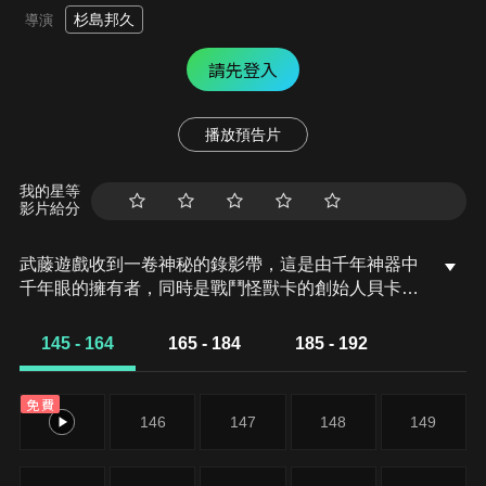
杉島邦久
導演
請先登入
播放預告片
我的星等
影片給分
武藤遊戲收到一卷神秘的錄影帶，這是由千年神器中
千年眼的擁有者，同時是戰鬥怪獸卡的創始人貝卡
斯．J．克羅佛多使用黑暗決鬥向武藤遊戲發出的挑
戰，由於武藤遊戲因時間終止而敗北，使得爺爺雙六
145 - 164
165 - 184
185 - 192
的靈魂被千年眼的力量封印，為了救回靈魂被囚禁的
爺爺，武藤遊戲前往決鬥者王國找貝卡斯決鬥，與心
免費
中的另一個自己、好友城之內克也及其它夥伴們並肩
145
146
147
148
149
作戰。另外，海馬瀨人也為了弟弟圭平向貝卡斯提出
挑戰，但是海馬無法戰勝貝卡斯，落敗後也被封印。
遊戲與他的夥伴們來到決鬥者王國，一路上打倒其它