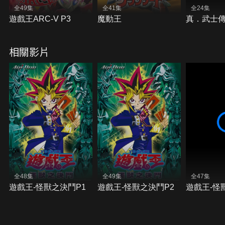
全49集
全41集
全24集
遊戲王ARC-V P3
魔動王
真．武士傳Y
相關影片
全48集
全49集
全47集
遊戲王-怪獸之決鬥P1
遊戲王-怪獸之決鬥P2
遊戲王-怪