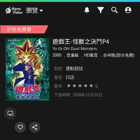
Hami Video
瀏覽
部份免費看
遊戲王-怪獸之決鬥P4
Yu-Gi-Oh! Duel Monsters
2000 ．
普遍級
．HD畫質 ．全48集(部分免費)
運動競技
類型
日語
發音
5
星等
下架時間
2026年12月31日