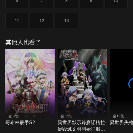
6
7
8
9
10
11
12
13
其他人也看了
全12集
全13集
全12集
哥布林殺手S2
異世界默示錄麥諾格拉-
異世界失
從毀滅文明開始征服世