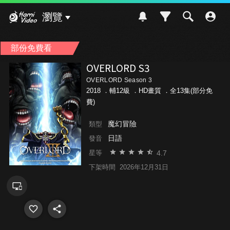
Hami Video
瀏覽
部份免費看
OVERLORD S3
OVERLORD Season 3
2018 ．
輔12級
．HD畫質 ．全13集(部分免
費)
魔幻冒險
類型
日語
發音
4.7
星等
下架時間
2026年12月31日