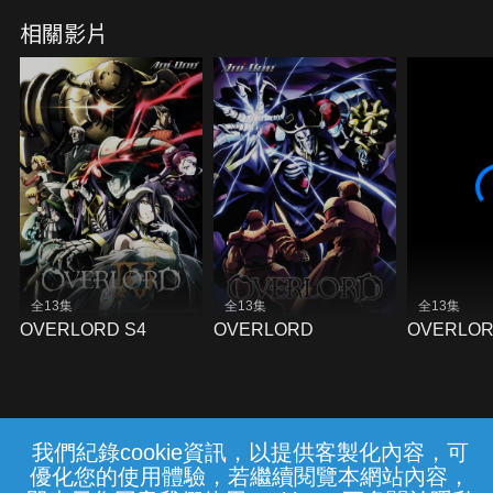
界
相關影片
全13集
全13集
全13集
OVERLORD S4
OVERLORD
OVERLOR
我們紀錄cookie資訊，以提供客製化內容，可
{{notifyMsg}}
優化您的使用體驗，若繼續閱覽本網站內容，
常見問題
線上客服
服務條款
隱私權保護