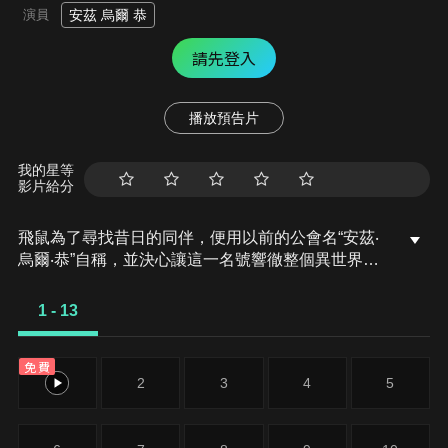
演員
安茲 烏爾 恭
請先登入
播放預告片
我的星等
影片給分
飛鼠為了尋找昔日的同伴，便用以前的公會名“安茲‧
烏爾‧恭”自稱，並決心讓這一名號響徹整個異世界。
與宣誓絕對忠誠的手下一同，進軍嶄新的地域。將世
界掌控在手中的死之統治者，將再臨於此！至今為
1 - 13
止，為了避免不必要的紛爭，安茲一直在低調行事，
但現在他終於要為了展示他那份超越者的力量而現身
免費
於表面舞台上了。「喝彩吧。為我這份至高之力喝
1
2
3
4
5
彩。」