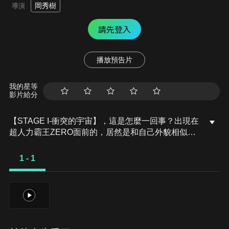
岡秀樹
導演
請先登入
播放預告片
我的星等
影片給分
【STAGE I-衝突的宇宙】，這是怎麼一回事？出現在
超人力霸王ZERO面前的，居然是和自己外貌相似、
戰鬥力更勝一籌的黑暗超人ZERO？ 【STAGE II-
ZERO的決死圈】，ZERO在雷歐的協助下，終於擊
1 - 1
敗假超人兄弟，但黑暗超人ZERO的真正身份是什
麼？兩者決鬥，究竟誰會勝出？
1