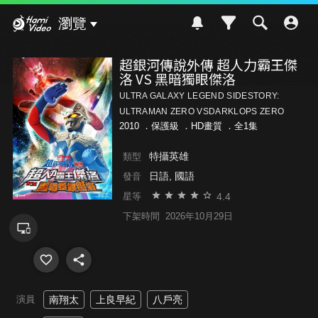
Hami Video
瀏覽
超銀河傳說外傳 超人力霸王傑
洛 VS 黑暗獨眼傑洛
ULTRA GALAXY LEGEND SIDESTORY:
ULTRAMAN ZERO VSDARKLOPS ZERO
2010 ．
保護級
．HD畫質 ．全1集
特攝英雄
類型
日語, 國語
發音
4.4
星等
下架時間
2026年10月29日
演員
南翔太
上良早紀
八戶亮