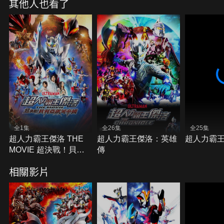
其他人也看了
全1集
全26集
全25集
超人力霸王傑洛 THE
超人力霸王傑洛：英雄
超人力霸
MOVIE 超決戰！貝利
傳
亞銀河帝國
相關影片