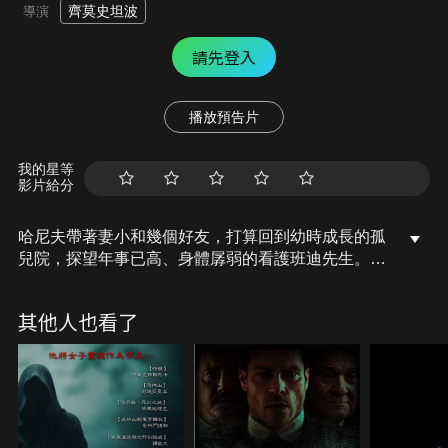
齊莫史坦波
導演
請先登入
播放預告片
我的星等
影片給分
哈尼夫帶著妻小和幾個好友，打算回到幼時成長的孤
兒院，探望年事已高、身體孱弱的看護班迪先生。然
而，當一行人抵達孤兒院後情況卻急轉直下，恐怖駭
人的超自然事件接連襲來，本該溫馨的重逢場合一夜
其他人也看了
之間化為人間煉獄，揭露一段不為人知的黑暗過
往……