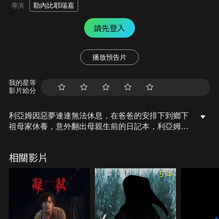
勒內比耶瑞嘉
導演
請先登入
播放預告片
我的星等
影片給分
利亞姆因惡夢連連無法休息，在爸爸的安排下到鄉下
祖母家休養，意外翻出母親生前的日記本，利亞姆發
現日記裡詳細的紀錄下母親生前與利亞姆的病情極為
相似的惡夢…
相關影片
5.4