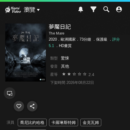
Hami Video
瀏覽
夢魘日記
The Mare
2020．歐洲國家．73分鐘 ．
保護級
．
評分
5.1
．HD畫質
驚悚
類型
其他
發音
2.4
星等
下架時間 2026年08月22日
演員
喬尼比約哈格
卡羅琳斯特姆
金克瓦姆