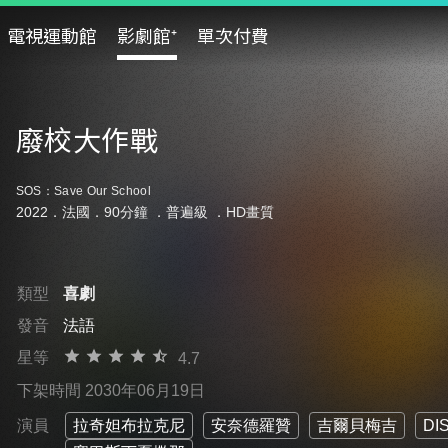
電視運動館
影劇館⁺
單次付費
廢校大作戰
SOS：Save Our School
2022．法國．90分鐘 ．
普遍級
．HD畫質
類型
喜劇
發音
法語
星等
4.7
下架時間 2030年06月19日
演員
拉奇妲布拉克尼
安奈德羅贊
吉爾貝梅吉
DIS