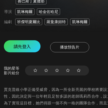
賽巴斯丁夏撒那
導演
凱琳梅爾
哈金佐哈尼
編劇
班傑明夏爾比
羅曼康頻特
凱琳梅爾
請先登入
播放預告片
我的星等
影片給分
賈克普維小學正備受威脅，因為一所全新亮麗的學校將要設
性，因此決定與一位年輕且足智多謀的老師瑪莉昂合作，設
為了實現這目標，她們得跟一個不拘一格的團隊合作，而且