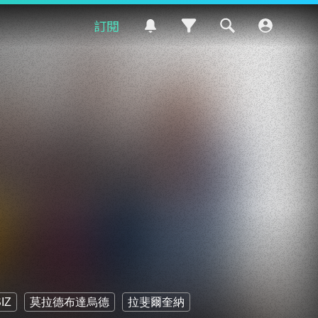
訂閱
IZ
莫拉德布達烏德
拉斐爾奎納