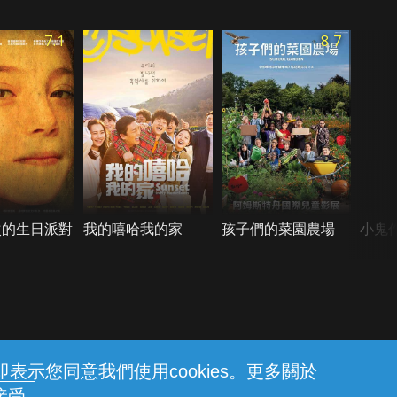
7.1
8.7
次的生日派對
我的嘻哈我的家
孩子們的菜園農場
小鬼
示您同意我們使用cookies。更多關於