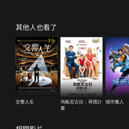
其他人也看了
7.5
5.8
交響人生
淘氣尼古拉：尋寶計
城市獵人
畫
相關影片