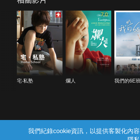
7.0
宅‧私塾
爛人
我們的6E班
{{notifyMsg}}
我們紀錄cookie資訊，以提供客製化
隱私