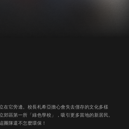
立在它旁邊。校長札希亞擔心會失去僅存的文化多樣
立郊區第一所「綠色學校」，吸引更多當地的新居民。
這團隊還不怎麼環保！