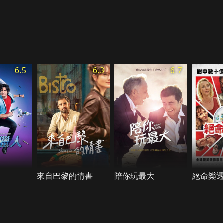
6.5
6.3
6.7
來自巴黎的情書
陪你玩最大
絕命樂