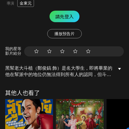
金東元
導演
請先登入
播放預告片
我的星等
影片給分
黑幫老大斗植（鄭俊鎬 飾）是名大學生，即將畢業的
他在幫派中的地位仍無法得到所有人的認同，但斗植
認為參加畢業實習才是當下最重要的事，於是他決定
進入高中擔任道德教育老師以完成實習，不料教師生
其他人也看了
活充滿意外，不僅班上的學生中有自己幫派中的成
員，這所學校在高層的操縱下，還充滿了不公及利益
勾結，斗植究竟能否平安無事地完成實習呢？