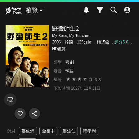
Hami Video
瀏覽
野蠻師生2
My Boss, My Teacher
2006．韓國．125分鐘 ．
輔15級
．
評分5.6
．
HD畫質
喜劇
類型
韓語
發音
3.8
星等
下架時間 2027年12月31日
演員
鄭俊鎬
金相中
鄭雄仁
韓孝周