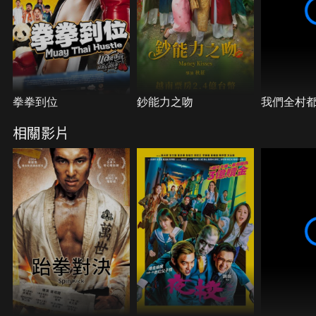
拳拳到位
鈔能力之吻
我們全村
相關影片