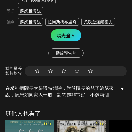
卡米耶路普莫爾岑
蘇妮雅海絲
導演
蘇妮雅海絲
拉爾斯胡布里奇
尤沃金邁爾霍夫
編劇
請先登入
播放預告片
我的星等
影片給分
在精神病院長大是獨特體驗，對於院長的兒子約瑟來
說，病患如同家人一般，對約瑟非常好，不像兩個哥
哥只會惹他生氣，母親興趣是畫水彩畫，比起德國，
她更喜歡義大利的夏夜，父親則總是悄悄按自己的主
其他人也看了
意貿然行事，隨著約瑟漸漸長大，除了經歷第一次失
戀，他的世界有越來越多裂痕。
6.6
5.6