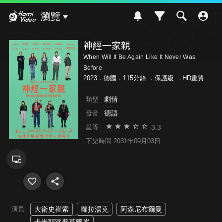
Hami Video
瀏覽
神經一家親
When Will It Be Again Like It Never Was
Before
2023．德國．115分鐘 ．
保護級
．HD畫質
劇情
類型
德語
發音
3.3
星等
下架時間 2031年09月03日
演員
大衛史崔索
蘿拉湯克
阿森尼布爾曼