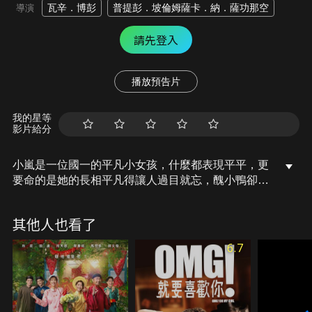
瓦辛．博彭
普提彭．坡倫姆薩卡．納．薩功那空
導演
請先登入
播放預告片
我的星等
影片給分
小嵐是一位國一的平凡小女孩，什麼都表現平平，更
要命的是她的長相平凡得讓人過目就忘，醜小鴨卻偏
偏愛上了校園王子小莫。優秀又俊美的他總是女孩們
的焦點，小嵐明白自己根本無法與天鵝般的女孩們競
其他人也看了
爭。而她只有一個小小的願望，就是小莫經過她的身
邊時，能回頭看她一眼。於是小嵐做了很多傻傻的小
6.7
事，她不惜在晚會中扮醜只為聽到小莫的笑聲；申請
加入舞蹈社卻在篩選時被嘲笑；練習儀隊表演只為能
更靠近足球隊的小莫。