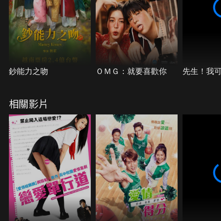
鈔能力之吻
ＯＭＧ：就要喜歡你
先生！我
相關影片