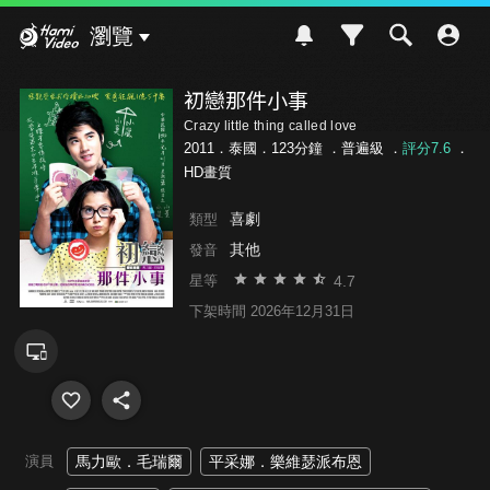
Hami Video
瀏覽
初戀那件小事
Crazy little thing called love
2011．泰國．123分鐘 ．
普遍級
．
評分7.6
．
HD畫質
喜劇
類型
其他
發音
4.7
星等
下架時間 2026年12月31日
演員
馬力歐．毛瑞爾
平采娜．樂維瑟派布恩