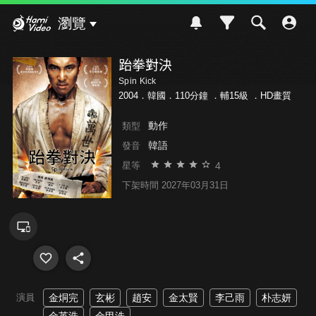
Hami Video
瀏覽
跆拳對決
Spin Kick
2004．韓國．110分鐘 ．
輔15級
．HD畫質
動作
類型
韓語
發音
4
星等
下架時間 2027年03月31日
演員
金烔完
玄彬
趙安
金太賢
李己雨
朴志妍