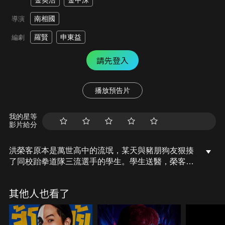
金英浩
金甲洙
南相國
導演
羅賢
申東益
編劇
請先登入
播放預告片
我的星等
影片給分
洪榮客原本是萬世高中的流氓，某天與豬朋狗友狠揍
了同校跆拳道隊三流選手的學生。學生送醫，榮客則
被逮捕，校長來保釋他們，並給他們兩個選擇，一是
被學校開除，二是加入學校的跆拳道隊。眾人不願意
其他人也看了
但還是被迫加入，剛加入時，大家均無興趣，但後來
大家也漸漸因跆拳道而重拾人生，更準備參加全國的
跆拳道大賽…