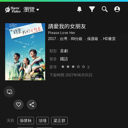
Hami Video
瀏覽
請愛我的女朋友
Please Love Her
2017．台灣．89分鐘 ．
保護級
．HD畫質
喜劇
類型
國語
發音
3
星等
下架時間 2027年06月01日
演員
張懷秋
項瑾
梁正群