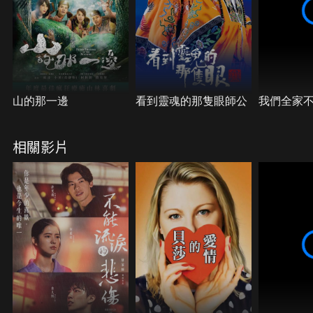
山的那一邊
看到靈魂的那隻眼師公
我們全家
相關影片