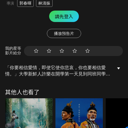
郭春暉
林清振
導演
請先登入
播放預告片
我的星等
影片給分
「你要相信愛情，即使它使你悲哀，你也要相信愛
情。」大學新鮮人許樂在開學第一天見到同班同學蕭
蓓時，就已深深愛上她，卻因為顧及情同手足的堂哥
許治，而選擇把愛深埋在心底。多年後，蕭蓓與許樂
其他人也看了
共同開設了「幸福種子」婚顧公司，透過為每對新人
籌辦婚禮，一次次地解決屬於他人的愛情難題，終於
他們也漸漸明白了愛情的輪廓，原來只要堅持相信
愛，最終一定都能等到幸福。