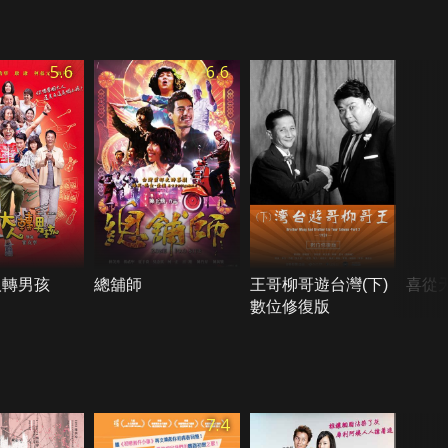
5.6
6.6
人轉男孩
總舖師
王哥柳哥遊台灣(下)
喜從
數位修復版
7.4