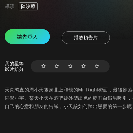
導演
陳映蓉
請先登入
播放預告片
我的星等
影片給分
天真憨直的周小天隻身北上和他的Mr. Right碰面，最
同學小宇。某天小天在酒吧被外型出色的酷哥白鐵男吸引，
自己的心意和朋友的告誡，小天該如何踏出戀愛的第一步呢