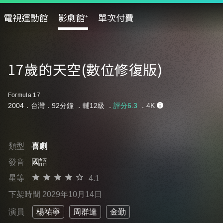
電視運動館
影劇館⁺
單次付費
17歲的天空(數位修復版)
Formula 17
2004．台灣．92分鐘 ．
輔12級
．
評分6.3
．4K
類型
喜劇
發音
國語
星等
4.1
下架時間 2029年10月14日
演員
楊祐寧
周群達
金勤