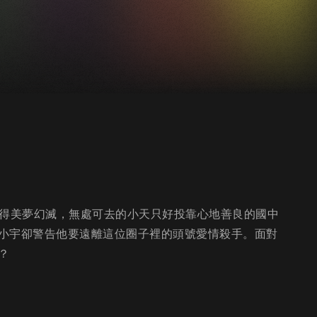
後卻落得美夢幻滅，無處可去的小天只好投靠心地善良的國中
小宇卻警告他要遠離這位圈子裡的頭號愛情殺手。面對
？