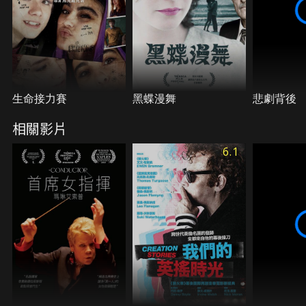
生命接力賽
黑蝶漫舞
悲劇背後
相關影片
6.1