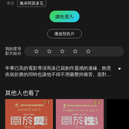
佩卓阿莫多瓦
導演
請先登入
播放預告片
我的星等
影片給分
年事已高的電影導演馬洛已屆創作靈感的邊緣，飽受
疾病折磨的同時也讓他不得不用藥壓抑痛苦。面對現
在的狼狽，馬洛回想起1960年他的家人是怎麼從家鄉
移民到西班牙小鎮，母親在狹窄的房子點亮他對未來
其他人也看了
的希望；1980年他在馬德里與初戀相遇而後分開，寫
作成為失戀痛苦的排解，意外為他開啟電影的世界。
7.1
6.6