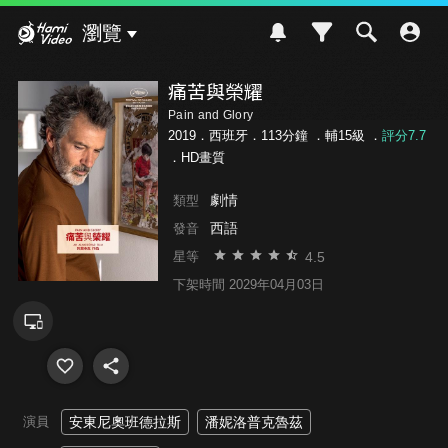
Hami Video
瀏覽
痛苦與榮耀
Pain and Glory
2019．西班牙．113分鐘 ．
輔15級
．
評分7.7
．HD畫質
劇情
類型
西語
發音
4.5
星等
下架時間 2029年04月03日
演員
安東尼奧班德拉斯
潘妮洛普克魯茲