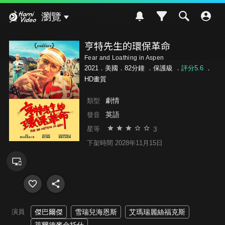
Hami Video
瀏覽
亨特先生的環保革命
Fear and Loathing in Aspen
2021．美國．82分鐘 ．
保護級
．
評分5.6
．
HD畫質
劇情
類型
英語
發音
3
星等
下架時間 2028年11月15日
演員
傑巴爾傑
雪瑞兒海恩斯
艾瑪瑞麗絲福克斯