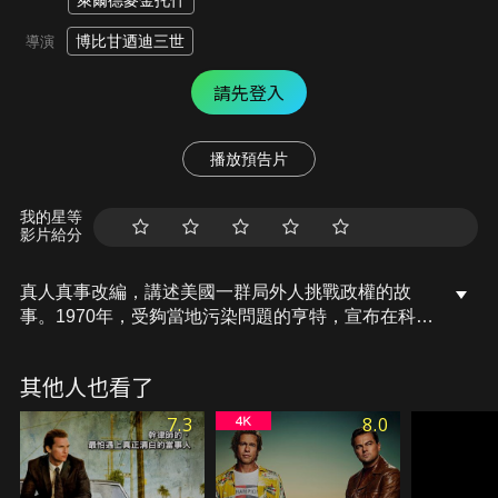
萊爾德麥金托什
博比甘迺迪三世
導演
請先登入
播放預告片
我的星等
影片給分
真人真事改編，講述美國一群局外人挑戰政權的故
事。1970年，受夠當地污染問題的亨特，宣布在科羅
拉多州亞斯本市競選警長。他打算成立第三黨，打造
更溫和的執法制度。全國媒體瞬間為之著迷，讓他成
其他人也看了
為跨世代眼中的英雄。他們集結一股怪咖力，打算先
占領亞斯本，再占據全球。唯一能阻止他們的只有亨
7.3
8.0
特本人。