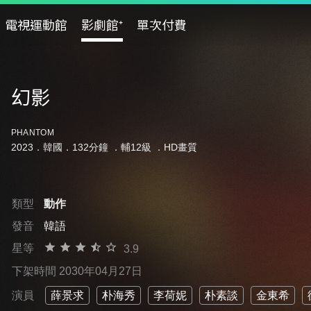
電視運動館
影劇館⁺
單次付費
幻影
PHANTOM
2023．韓國．132分鐘 ．
輔12級
．HD畫質
類型
動作
發音
韓語
星等
3.9
下架時間 2030年04月27日
演員
薛景求
朴海秀
李荷妮
朴素談
金東希