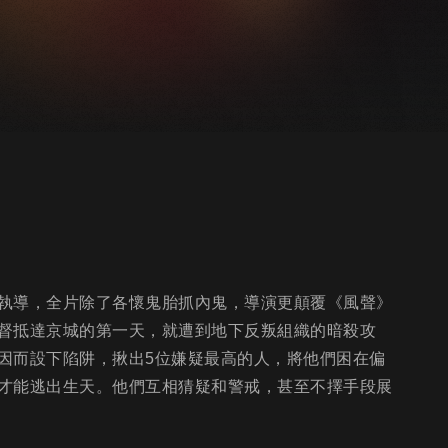
執導，全片除了各懷鬼胎抓內鬼，導演更顛覆《風聲》
督抵達京城的第一天，就遭到地下反叛組織的暗殺攻
因而設下陷阱，揪出5位嫌疑最高的人，將他們困在偏
才能逃出生天。他們互相猜疑和警戒，甚至不擇手段展