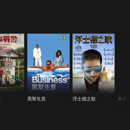
6.6
警
黑幫生意
浮士德之歌
拳拳