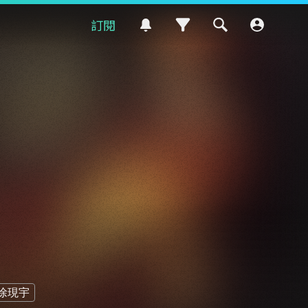
訂閱
徐現宇