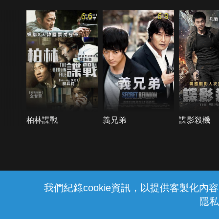
6.6
6.9
柏林諜戰
義兄弟
諜影殺機
{{notifyMsg}}
我們紀錄cookie資訊，以提供客製化
隱私