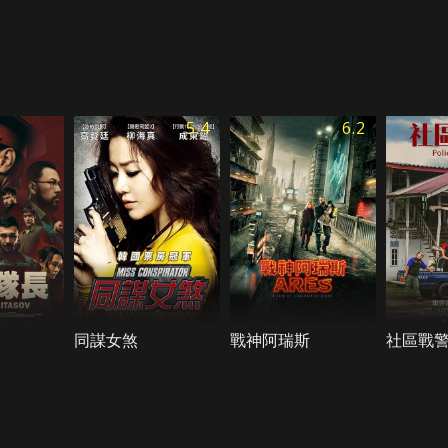
5.4
6.2
同謀女煞
戰神阿瑞斯
社區戰