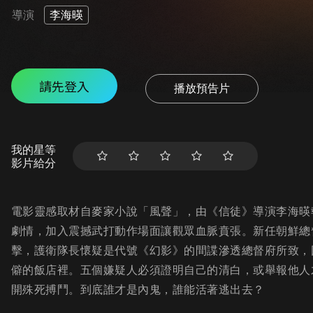
導演
李海暎
請先登入
播放預告片
我的星等
影片給分
電影靈感取材自麥家小說「風聲」，由《信徒》導演李海暎
劇情，加入震撼武打動作場面讓觀眾血脈賁張。新任朝鮮總
擊，護衛隊長懷疑是代號《幻影》的間諜滲透總督府所致，
僻的飯店裡。五個嫌疑人必須證明自己的清白，或舉報他人
開殊死搏鬥。到底誰才是內鬼，誰能活著逃出去？