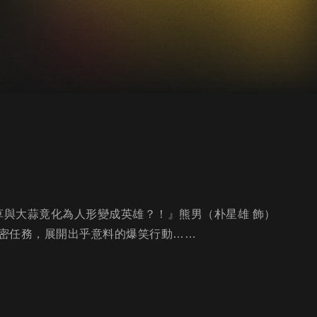
草與大蒜竟化為人形變成英雄？！』熊男（朴星雄 飾）
密任務，展開出乎意料的爆笑行動……