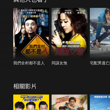
6.4
5.4
我們全村都不是人
同謀女煞
宅配男逃亡
相關影片
5.3