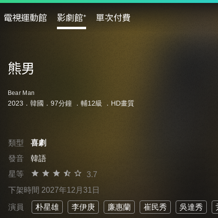
電視運動館
影劇館⁺
單次付費
熊男
Bear Man
2023．韓國．97分鐘 ．
輔12級
．HD畫質
類型
喜劇
發音
韓語
星等
3.7
下架時間 2027年12月31日
演員
朴星雄
李伊庚
廉惠蘭
崔民秀
吳達秀