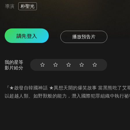
導演
朴聖光
請先登入
播放預告片
我的星等
影片給分
『★啟發自韓國神話 ★異想天開的爆笑故事 當黑熊吃了艾
以超越人類、如野獸般的能力，潛入國際犯罪組織中執行祕