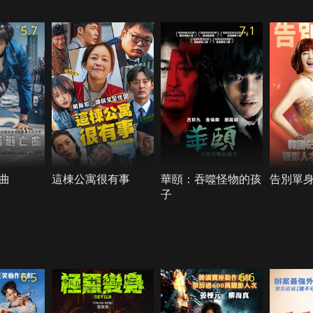
5.7
7.1
曲
這棟公寓很有事
華頤：吞噬怪物的孩
告別單
子
6.5
6.6