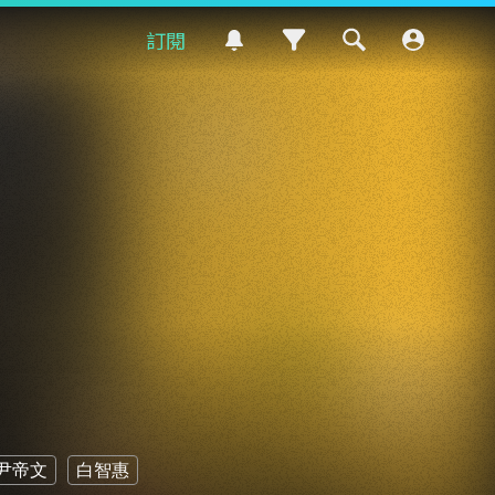
訂閱
尹帝文
白智惠