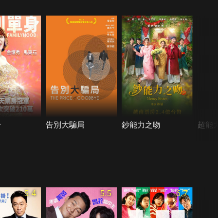
身
告別大騙局
鈔能力之吻
超能
5.4
5.5
6.7