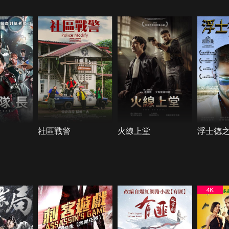
社區戰警
火線上堂
浮士德