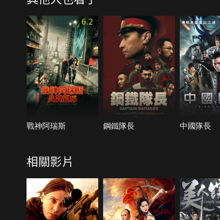
6.2
戰神阿瑞斯
鋼鐵隊長
中國隊長
相關影片