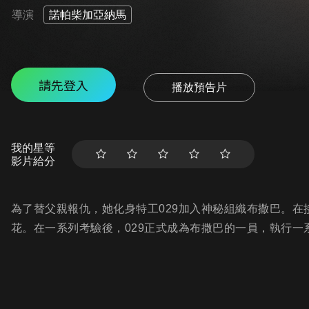
導演
諾帕柴加亞納馬
請先登入
播放預告片
我的星等
影片給分
為了替父親報仇，她化身特工029加入神秘組織布撒巴。在
花。在一系列考驗後，029正式成為布撒巴的一員，執行