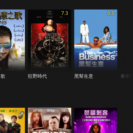
7.3
6.6
之歌
狂野時代
黑幫生意
拳拳
5.2