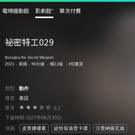
電視運動館
影劇館⁺
單次付費
祕密特工029
Bussaba the Secret Weapon
2021．泰國．90分鐘 ．
輔12級
．HD畫質
類型
動作
發音
泰語
星等
3.3
下架時間 2027年06月30日
演員
皮查娜優素
緹恰翁迪普卡儂
汪查納薩瓦迪