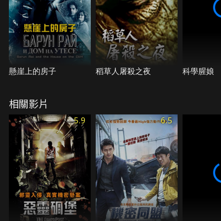
懸崖上的房子
稻草人屠殺之夜
科學腥娘
相關影片
5.9
6.5