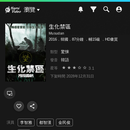
Hami Video
瀏覽
生化禁區
Musudan
2016．韓國．87分鐘 ．
輔15級
．HD畫質
驚悚
類型
韓語
發音
3.1
星等
下架時間 2028年12月31日
演員
李智雅
都智漢
金民俊