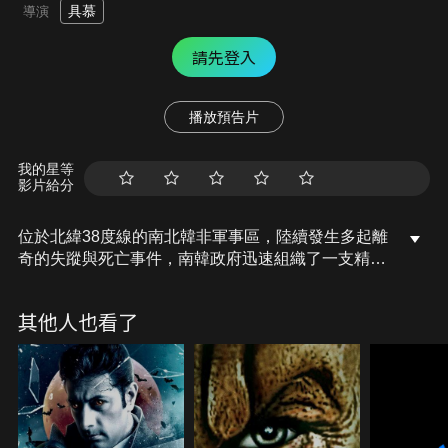
具慕
導演
請先登入
播放預告片
我的星等
影片給分
位於北緯38度線的南北韓非軍事區，陸續發生多起離
奇的失蹤與死亡事件，南韓政府迅速組織了一支精英
小隊前往邊界調查這些神秘現象。小隊由隊長與中尉
率領，他們只有24小時能夠調查事件背後的真相。就
其他人也看了
當發現的證據一再顯示北韓軍隊竟牽涉其中時，他們
才驚覺案情並不單純，原來在更加恐怖邪惡的真相面
前，北韓已經顯得微不足道…