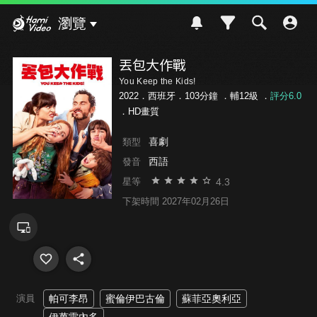
Hami Video
瀏覽
丟包大作戰
You Keep the Kids!
2022．西班牙．103分鐘 ．
輔12級
．
評分6.0
．HD畫質
喜劇
類型
西語
發音
4.3
星等
下架時間 2027年02月26日
演員
帕可李昂
蜜倫伊巴古倫
蘇菲亞奧利亞