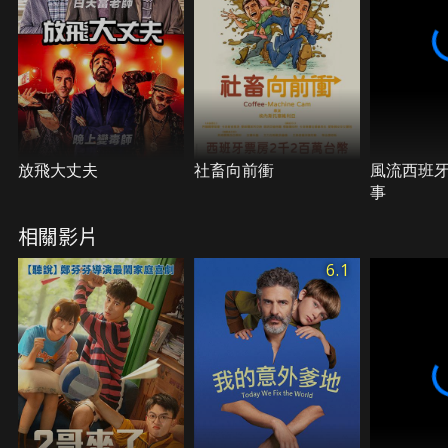
放飛大丈夫
社畜向前衝
風流西班
事
相關影片
6.1