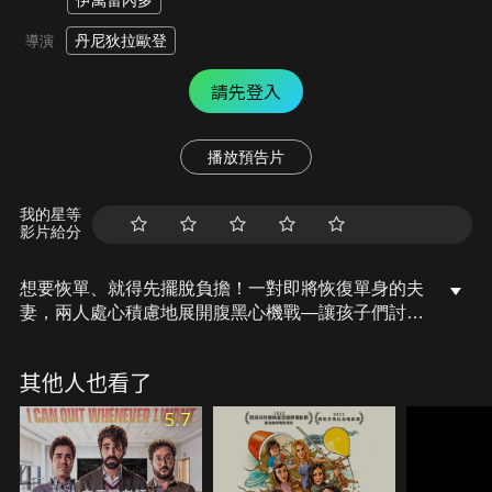
伊萬雷內多
丹尼狄拉歐登
導演
請先登入
播放預告片
我的星等
影片給分
想要恢單、就得先擺脫負擔！一對即將恢復單身的夫
妻，兩人處心積慮地展開腹黑心機戰—讓孩子們討厭
自己，這樣就可以把孩子的監護權丟給對方……。
其他人也看了
5.7