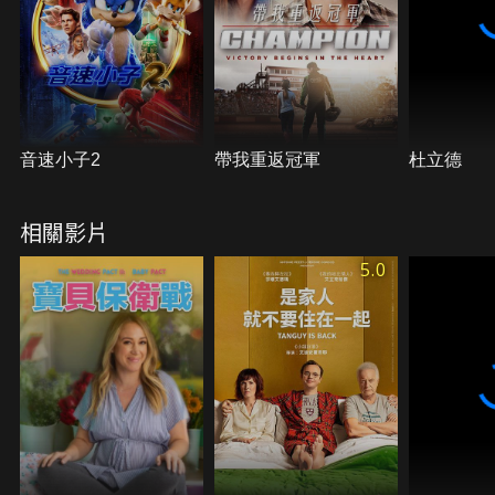
音速小子2
帶我重返冠軍
杜立德
相關影片
5.0