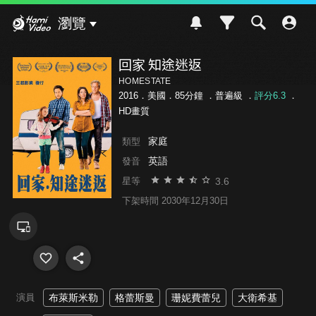
Hami Video
瀏覽
回家 知途迷返
HOMESTATE
2016．美國．85分鐘 ．
普遍級
．
評分6.3
．
HD畫質
家庭
類型
英語
發音
3.6
星等
下架時間 2030年12月30日
演員
布萊斯米勒
格蕾斯曼
珊妮費蕾兒
大衛希基