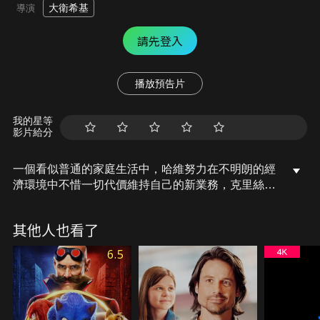
大衛希基
導演
請先登入
播放預告片
我的星等
影片給分
一個看似普通的家庭生活中，哈維努力在不明朗的經
濟環境中不惜一切代價維持自己的新業務，克里絲是
一位專職媽媽，按時照料自己10歲的女兒寶兒，克里
絲的弟弟喬許出獄因無處可去，來到姐姐家住，意外
其他人也看了
的引發了家庭一系列事件，這些事件暴露了潛在的問
題，這威脅到他姐姐家庭夫妻關係的基礎陷入混亂。
6.5