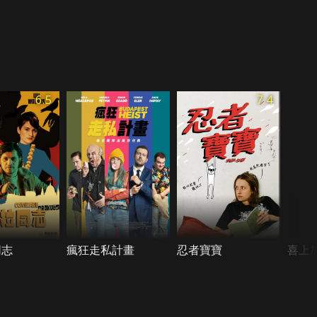
6.5
7.4
同志
瘋狂走私計畫
忍者寶寶
喜上