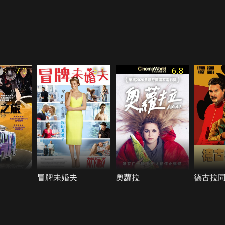
7.0
5.1
6.8
冒牌未婚夫
奧蘿拉
德古拉