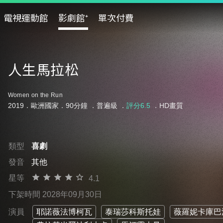
電視運動館
影劇館⁺
單次付費
人生馬拉松
Women on the Run
2019．歐洲國家．90分鐘 ．
普遍級
．
評分6.5
．HD畫質
類型
喜劇
發音
其他
星等
4.1
下架時間 2028年09月30日
演員
耶諾薇法博柯瓦
泰瑞莎科斯托娃
薇羅妮卡庫巴