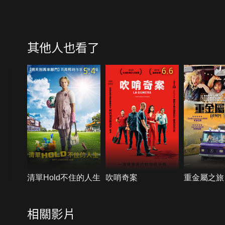
其他人也看了
5.4
6.6
清單Hold不住的人生
吹哨奇案
重金屬之旅
相關影片