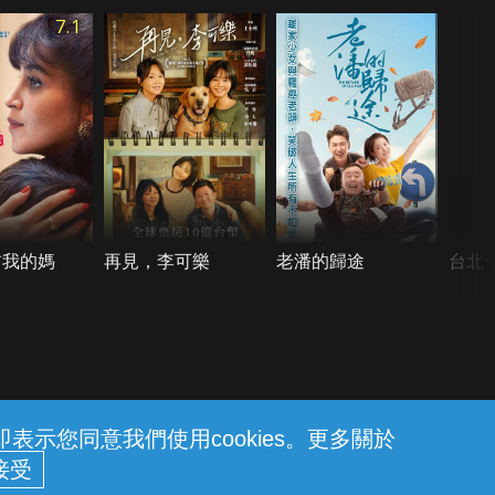
7.1
前我的媽
再見，李可樂
老潘的歸途
台北
示您同意我們使用cookies。更多關於