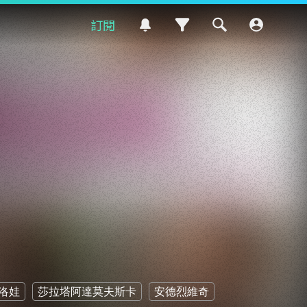
訂閱
洛娃
莎拉塔阿達莫夫斯卡
安德烈維奇