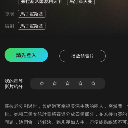
弗拉基米爾波利夫卡
馬汀霍夫曼
導演
馬丁霍斯基
編劇
馬丁霍斯基
請先登入
播放預告片
我的星等
影片給分
薇拉老公剛過世，曾經過著幸福美滿生活的兩人，突然間一
松。她和三個女兒計畫將賽道分成四個部分，並以接力賽的
問題，她們會一起解決。跑步宛如人生，即便終點線遙不可