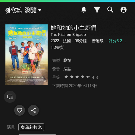
Hami Video
瀏覽
她和她的小主廚們
The Kitchen Brigade
2022．法國．96分鐘 ．
普遍級
．
評分6.2
．
HD畫質
劇情
類型
法語
發音
4.8
星等
下架時間 2029年08月13日
演員
奧黛莉拉米