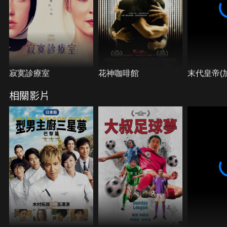
寂寞診療室
花神咖啡館
末代皇帝(
相關影片