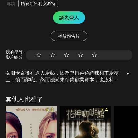
路易斯朱利安派特
導演
請先登入
播放預告片
我的星等
影片給分
女廚卡蒂擁有過人廚藝，因為堅持菜色調味和主廚槓
上，憤而辭職。然而她尚未存夠創業資本，也沒料到
外頭職缺難尋，只好硬著頭皮接下難民收容所團膳廚
師一職，未料迎來人生最大挑戰！於是她號召收容所
其他人也看了
內的有志青年，開起廚藝集訓班，手把手傳承功夫。
且看這支倉促成軍的料理雜牌軍如何越挫越勇，以廚
6.0
7.4
藝逆轉人生！