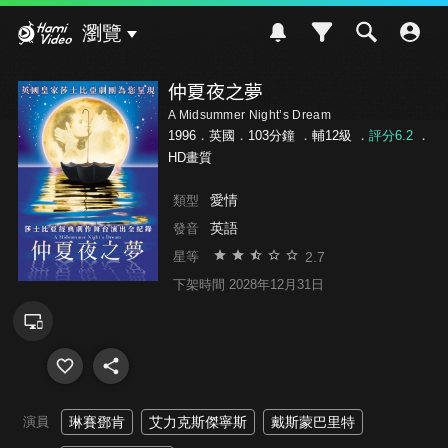
Hami Video
瀏覽
仲夏夜之夢
A Midsummer Night’s Dream
1996．英國．103分鐘 ．
輔12級
．
評分6.2
．
HD畫質
愛情
類型
英語
發音
2.7
星等
下架時間 2028年12月31日
演員
琳賽鄧肯
艾力克斯傑寧斯
戴斯蒙巴里特