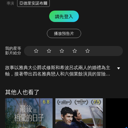
亞德里安諾布爾
導演
請先登入
播放預告片
我的星等
影片給分
故事以雅典大公爵忒修斯和希波呂忒兩人的婚禮為主
軸，接著帶出四名​​雅典戀人和六個業餘演員的冒險經
歷，森林裡的仙子們則在背後操弄著們的命運，究竟
戀人們是否可以有情人終成眷屬，還是會受到亂點鴛
其他人也看了
鴦譜的惡作劇呢？
6.8
7.5