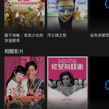
藤子海敏：老派少女的
浮士德之歌
金魚俱樂
浪漫樂章
相關影片
5.7