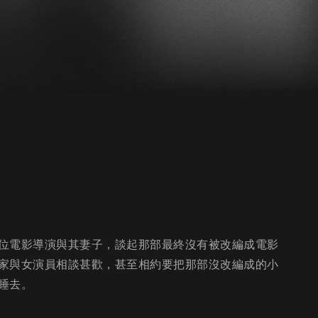
位電影導演與其妻子，談起那部最終沒有被改編成電影
家與女演員相談甚歡，甚至相約要把那部沒改編成的小
睡去。