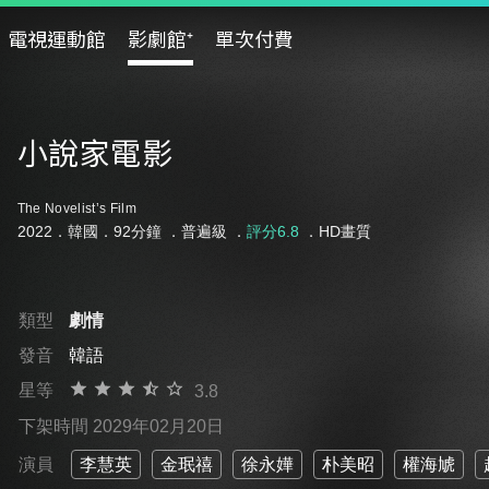
電視運動館
影劇館⁺
單次付費
小說家電影
The Novelist’s Film
2022．韓國．92分鐘 ．
普遍級
．
評分6.8
．HD畫質
類型
劇情
發音
韓語
星等
3.8
下架時間 2029年02月20日
演員
李慧英
金珉禧
徐永嬅
朴美昭
權海虓