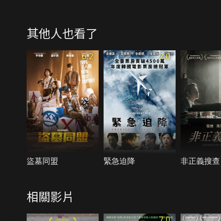
其他人也看了
6.2
7.0
盜墓同盟
緊急迫降
非正義搜查
相關影片
7.0