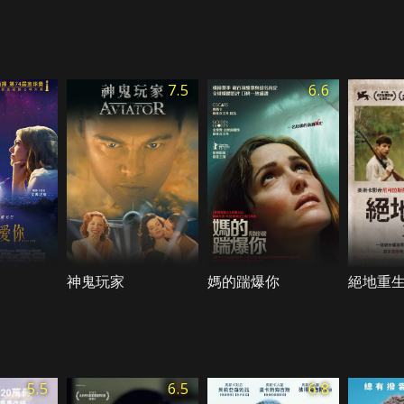
7.5
6.6
神鬼玩家
媽的踹爆你
絕地重生
5.5
6.5
6.8