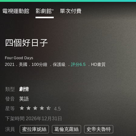
電視運動館
影劇館⁺
單次付費
四個好日子
Four Good Days
2021．美國．100分鐘 ．
保護級
．
評分6.5
．HD畫質
類型
劇情
發音
英語
星等
4.5
下架時間 2026年12月31日
演員
蜜拉庫妮絲
葛倫克蘿絲
史帝夫魯特