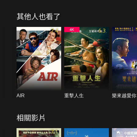
其他人也看了
7.4
6.3
AIR
重擊人生
樂來越愛你
相關影片
7.1