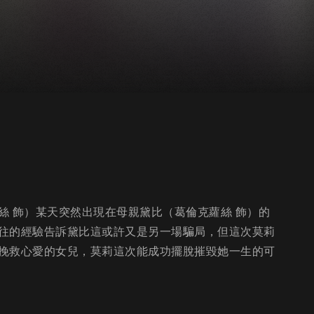
絲 飾）某天突然出現在母親黛比（葛倫克蘿絲 飾）的
往的經驗告訴黛比這或許又是另一場騙局，但這次莫莉
挽救心愛的女兒，莫莉這次能成功擺脫摧毀她一生的可