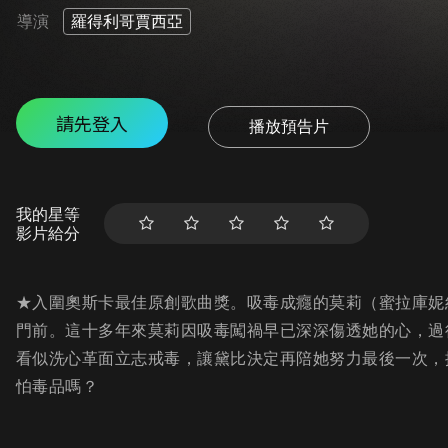
導演
羅得利哥賈西亞
請先登入
播放預告片
我的星等
影片給分
★入圍奧斯卡最佳原創歌曲獎。吸毒成癮的莫莉（蜜拉庫妮
門前。這十多年來莫莉因吸毒闖禍早已深深傷透她的心，過
看似洗心革面立志戒毒，讓黛比決定再陪她努力最後一次，
怕毒品嗎？