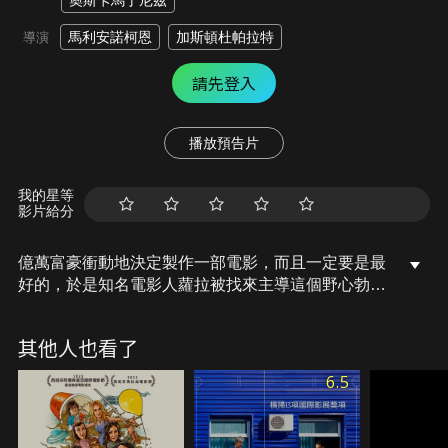
奧斯卡馬丁尼茲
馬利安諾柯恩
加斯頓杜帕拉特
導演
請先登入
播放預告片
我的星等
影片給分
億萬富豪衝動地決定製作一部電影，而且一定要是最
好的，於是知名電影人蘿拉被找來主導這個野心勃勃
的計畫，而眾星雲集的主演陣容裡，有兩位重量級、
但是大頭症很嚴重的演員，兩人都是傳奇人物，同時
其他人也看了
也是死對頭。經過蘿拉設下的一連串光怪陸離的試煉
之後，兩位演員不只要彼此正面交鋒，還要保全各自
6.5
的名聲…。