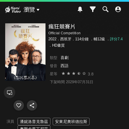
Hami Video
瀏覽
瘋狂競賽片
Official Competition
2022．西班牙．114分鐘 ．
輔12級
．
評分7.4
．HD畫質
喜劇
類型
西語
發音
3.8
星等
下架時間 2029年07月31日
演員
潘妮洛普克魯茲
安東尼奧班德拉斯