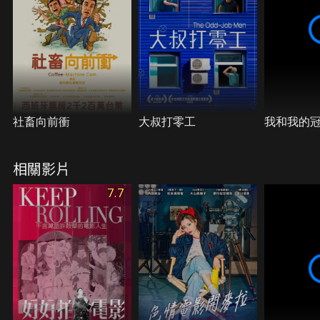
社畜向前衝
大叔打零工
我和我的
相關影片
7.7