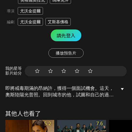
英格麗奧拉瓦
瑪琳克萍
尤沃金提爾
導演
尤沃金提爾
艾斯基佛格
編劇
請先登入
播放預告片
我的星等
影片給分
即將戒毒期滿的昂納許，獲得一個面試機會。這天，
奧斯陸陽光普照。回到城市的他，試圖和自己的過去
重新搭上線。他拜訪老友、參加派對、認識陌生人，
也嘗試與前女友聯絡，像是在尋回熟悉，也像在尋找
其他人也看了
新的開始。但無從抹去的是，那些綑綁著他的夢魘，
再度浮現。在這結束和開始之間，他將如何迎向下一
5.2
7.6
個明天？