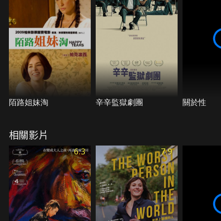
陌路姐妹淘
辛辛監獄劇團
關於性
相關影片
6.3
7.9