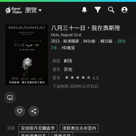
Hami Video
瀏覽
八月三十一日，我在奧斯陸
Oslo, August 31st
2013．歐洲國家．94分鐘 ．
輔15級
．
評分
7.6
．HD畫質
劇情
類型
其他
發音
4.5
星等
下架時間 2028年12月31日
演員
安德斯丹尼爾森李
漢斯奧拉夫布雷內