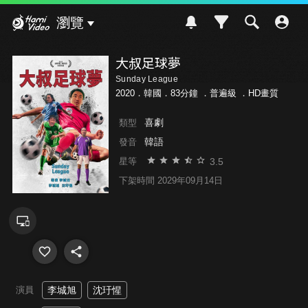
Hami Video
瀏覽
大叔足球夢
Sunday League
2020．韓國．83分鐘 ．
普遍級
．HD畫質
喜劇
類型
韓語
發音
3.5
星等
下架時間 2029年09月14日
演員
李城旭
沈玗惺