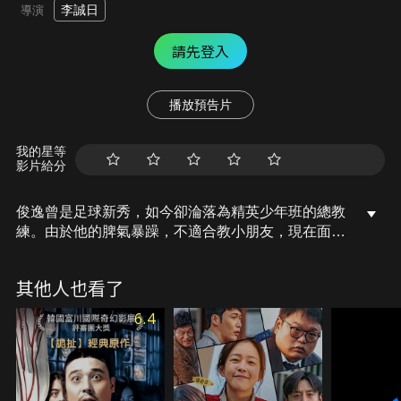
李誠日
導演
請先登入
播放預告片
我的星等
影片給分
俊逸曾是足球新秀，如今卻淪落為精英少年班的總教
練。由於他的脾氣暴躁，不適合教小朋友，現在面臨
被炒魷魚的危機。此時，老闆開出一個條件，要他擔
任業餘足球隊「哲秀隊」的教練。只要他可以引領這
其他人也看了
支球隊闖進週日聯賽總決賽，他就能成為精英少年班
的永久教練。俊逸有辦法指導這群烏合之眾，成功保
6.4
住工作嗎？