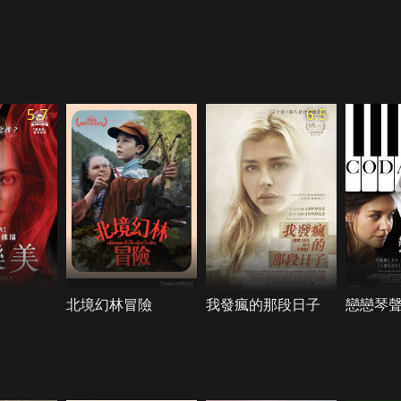
5.7
6.5
北境幻林冒險
我發瘋的那段日子
戀戀琴