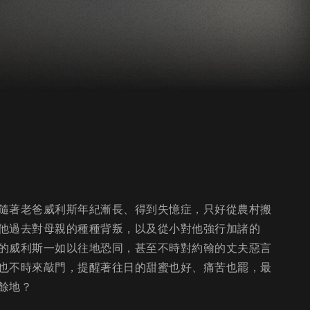
隨著老爸威利斯年紀漸長、得到失憶症，只好從農村搬
他過去對母親的種種背叛，以及從小對他強行加諸的
的威利斯一如以往地恐同，甚至不時對約翰的丈夫惡言
也不時來敲門，提醒著往日的甜蜜也好、痛苦也罷，最
餘地？