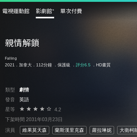
電視運動館
影劇館⁺
單次付費
親情解鎖
Falling
2021．加拿大．112分鐘 ．
保護級
．
評分6.5
．HD畫質
類型
劇情
發音
英語
星等
4.2
下架時間 2031年03月23日
演員
維果莫天森
蘭斯漢里克森
蘿拉琳妮
大衛柯