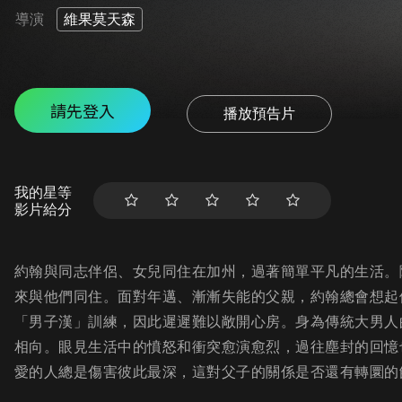
導演
維果莫天森
請先登入
播放預告片
我的星等
影片給分
約翰與同志伴侶、女兒同住在加州，過著簡單平凡的生活。
來與他們同住。面對年邁、漸漸失能的父親，約翰總會想起
「男子漢」訓練，因此遲遲難以敞開心房。身為傳統大男人
相向。眼見生活中的憤怒和衝突愈演愈烈，過往塵封的回憶
愛的人總是傷害彼此最深，這對父子的關係是否還有轉圜的