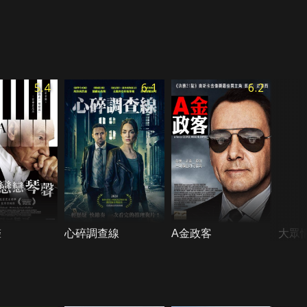
5.4
6.1
6.2
聲
心碎調查線
A金政客
大眾