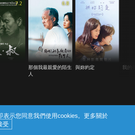
7.2
6.8
那個我最親愛的陌生
與妳約定
我的
人
示您同意我們使用cookies。更多關於