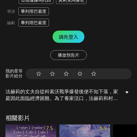
亞德蓮娜馬托西
莫莉克馬修尼
畢列塔巴索里
導演
畢列塔巴索里
編劇
請先登入
播放預告片
我的星等
影片給分
法赫莉的丈夫自從科索沃戰爭爆發後便不知下落，家
庭因此面臨經濟困難。為了養家活口，法赫莉和村裡
有著相同境遇的婦女一起創業，販賣自製的紅椒醬。
但當地民風相當保守且父權，村民並不樂見女性從
相關影片
商，也不喜歡她們獨立自主。法赫莉不僅得努力維持
家庭生計，還得面對不看好她的整個社區。
7.5
6.9