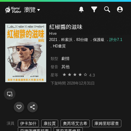
Hami Video
瀏覽
紅椒醬的滋味
Hive
2021．科索沃．83分鐘 ．
保護級
．
評分7.1
．HD畫質
劇情
類型
其他
發音
4.3
星等
下架時間 2028年12月31日
演員
伊卡加什
康拉賈
奧芮塔艾古希
庫姆里耶霍查