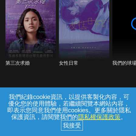
第三次求婚
女性日常
我們的球
我們紀錄cookie資訊，以提供客製化內容，可
{{notifyMsg}}
優化您的使用體驗，若繼續閱覽本網站內容，
常見問題
線上客服
服務條款
隱私權保護
即表示您同意我們使用cookies。更多關於隱私
保護資訊，請閱覽我們的
隱私權保護政策
。
中華電信股份有限公司個人家庭分公司
(統一編號：96979949) © 2026