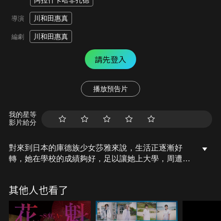
阿拉什卡哈非扎德
川和田惠真
導演
川和田惠真
編劇
請先登入
播放預告片
我的星等
影片給分
對來到日本的庫德族少女莎雅來說，生活正逐漸好
轉，她在學校的成績夠好，足以讓她上大學，周遭也
總是有好朋友陪伴。然而，因為難民申請沒有通過，
莎雅一家的生活跟著遭逢巨變，不僅工作權遭限制也
其他人也看了
被規定不能離開所居住的埼玉縣。莎雅的爸爸被以非
法就業的名義拘留，莎雅不僅要照顧弟妹也要開始自
力更生…