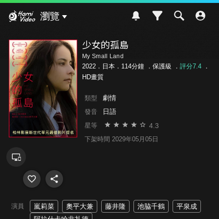
Hami Video
瀏覽
少女的孤島
My Small Land
2022．日本．114分鐘 ．
保護級
．
評分7.4
．
HD畫質
劇情
類型
日語
發音
4.3
星等
下架時間 2029年05月05日
演員
嵐莉菜
奧平大兼
藤井隆
池脇千鶴
平泉成