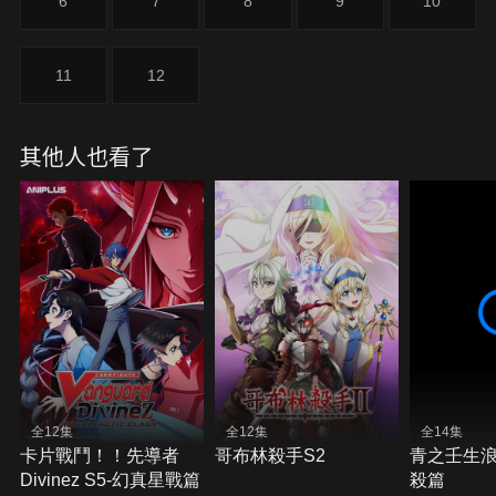
6
7
8
9
10
11
12
其他人也看了
全12集
全12集
全14集
卡片戰鬥！！先導者
哥布林殺手S2
青之壬生浪
Divinez S5-幻真星戰篇
殺篇