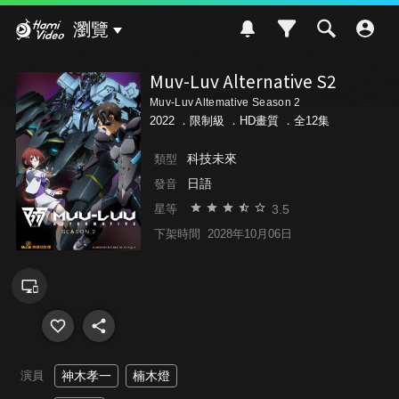
Hami Video
瀏覽
Muv-Luv Alternative S2
Muv-Luv Altemative Season 2
2022 ．
限制級
．HD畫質 ．全12集
科技未來
類型
日語
發音
3.5
星等
下架時間
2028年10月06日
演員
神木孝一
楠木燈