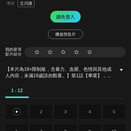
立川讓
導演
請先登入
播放預告片
我的星等
影片給分
【本片為18+限制級，含暴力、血腥、色情與其他成
人內容，未滿18歲請勿觀看。】第1話【畢業】，為
了拯救「這個世界」，白銀武再度前往「原本的世
界」，成功從香月系呼那邊回收了成為
1 - 12
ALTERNATIVE4關鍵的公式。接著，在他回到「這
個世界」的隔天，第207B分隊受到召集。他們在那
裡得知的，這是為了解散第207衛士訓練小隊——那
1
2
3
4
5
意味著武等人從訓練兵成為正規士兵。