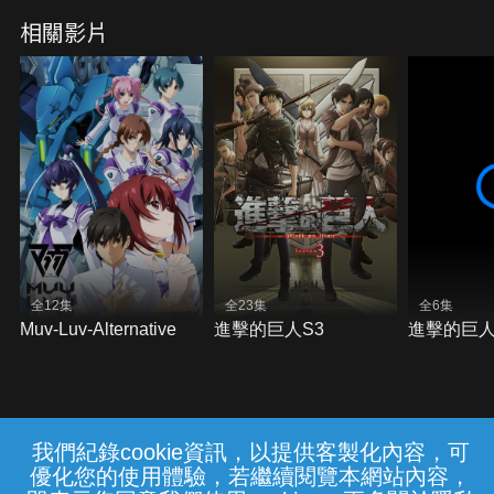
相關影片
全12集
全23集
全6集
Muv-Luv-Alternative
進擊的巨人S3
進擊的巨
我們紀錄cookie資訊，以提供客製化內容，可
{{notifyMsg}}
優化您的使用體驗，若繼續閱覽本網站內容，
常見問題
線上客服
服務條款
隱私權保護