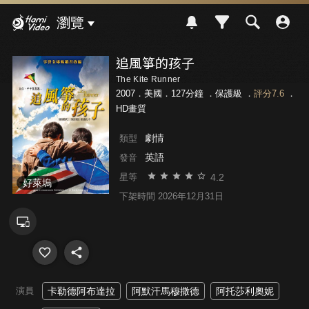
Hami Video
瀏覽
追風箏的孩子
The Kite Runner
2007．美國．127分鐘 ．
保護級
．
評分7.6
．
HD畫質
劇情
類型
英語
發音
4.2
星等
好萊塢
下架時間 2026年12月31日
演員
卡勒德阿布達拉
阿默汗馬穆撒德
阿托莎利奧妮