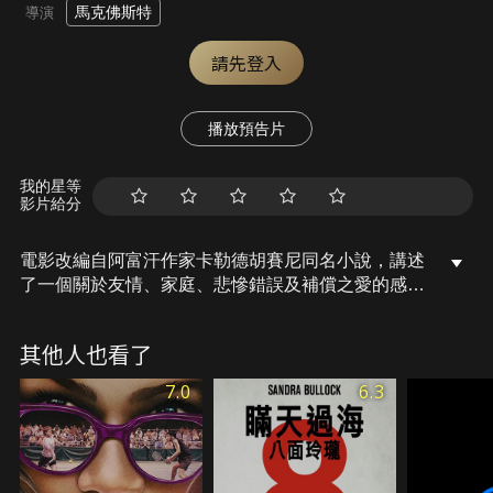
馬克佛斯特
導演
請先登入
播放預告片
我的星等
影片給分
電影改編自阿富汗作家卡勒德胡賽尼同名小說，講述
了一個關於友情、家庭、悲慘錯誤及補償之愛的感人
故事，藉由這則充滿人性的故事，讓全世界的人知
道，所有人都有機會贖罪並得到原諒。
其他人也看了
7.0
6.3