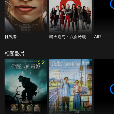
挑戰者
瞞天過海：八面玲瓏
AIR
相關影片
5.5