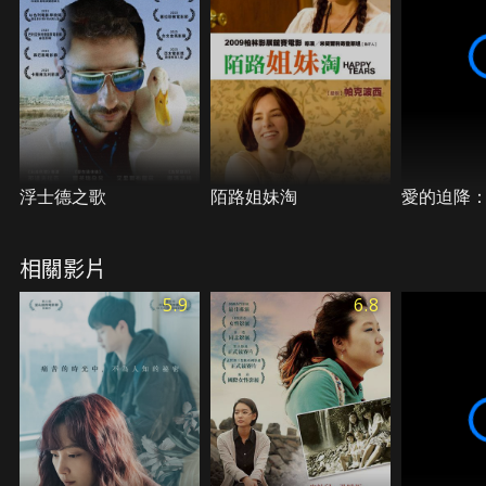
浮士德之歌
陌路姐妹淘
愛的迫降
相關影片
5.9
6.8