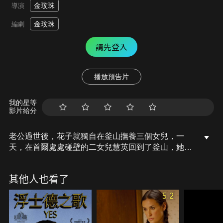
金玟珠
導演
金玟珠
編劇
請先登入
播放預告片
我的星等
影片給分
老公過世後，花子就獨自在釜山撫養三個女兒，一
天，在首爾處處碰壁的二女兒慧英回到了釜山，她偶
然在家裡看到一封用日文寫的信，引發了她的好奇
心，她開始問起媽媽的過去，並聽到了之前從未聽說
其他人也看了
的故事，花子埋藏在心頭幾十年的秘密也漸漸揭曉…
5.2