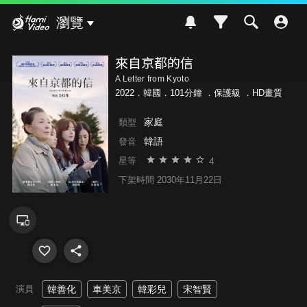
Hami Video
瀏覽
來自京都的信
A Letter from Kyoto
2022．韓國．101分鐘 ．
保護級
．HD畫質
家庭
類型
韓語
發音
4
星等
下架時間 2030年11月22日
演員
韓善化
車美京
韓彩兒
宋智賢