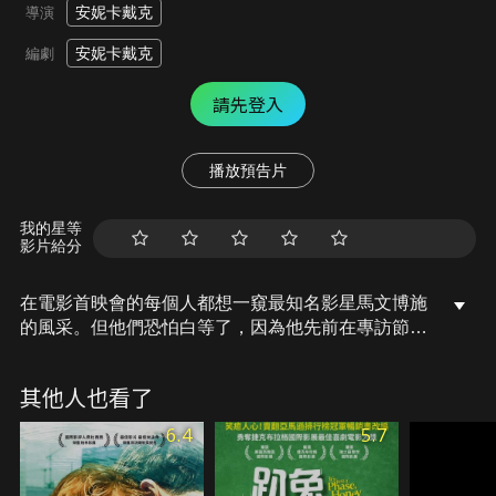
安妮卡戴克
導演
安妮卡戴克
編劇
請先登入
播放預告片
我的星等
影片給分
在電影首映會的每個人都想一窺最知名影星馬文博施
的風采。但他們恐怕白等了，因為他先前在專訪節目
中崩潰。想要躲避媒體記者的他，意外來到一間由女
權主義者和性少數族群組成的劇院，由芙烈達和友人
其他人也看了
一同經營，目前瀕臨倒閉。馬文與芙烈達是否能拯救
劇院？馬文又能否重振聲譽，並給自己一個遇見真愛
6.4
5.7
的機會呢？