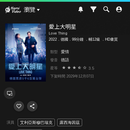
Hami Video
瀏覽
愛上大明星
Love Thing
2022．德國．99分鐘 ．
輔12級
．HD畫質
愛情
類型
德語
發音
3.5
星等
下架時間 2029年12月07日
演員
艾利亞斯穆巴瑞克
露西海因茲