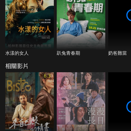
水漾的女人
趴兔青春期
奶爸難當
相關影片
6.3